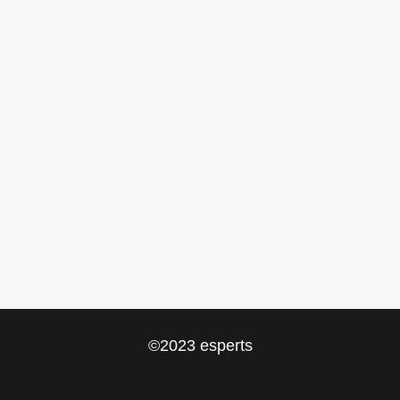
Appointments for medical matters
Car matters
Contact
info@esperts.es
+34 652 527 033
©2023 esperts