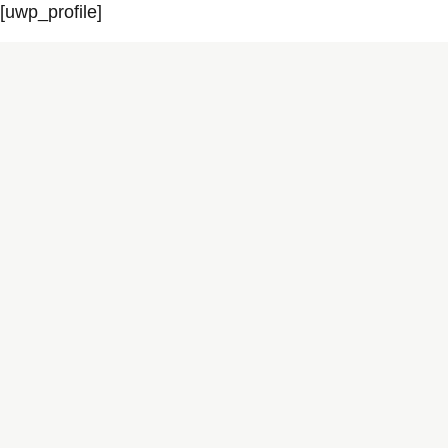
[uwp_profile]
Enlaces
Asi es c
Pregunta
Contacto
Blog y no
Conviért
Get Quot